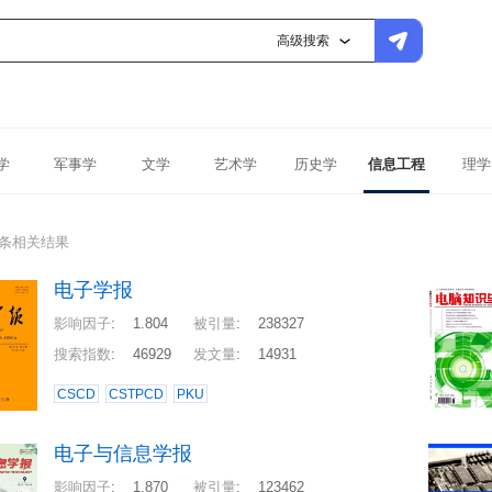
高级搜索
学
军事学
文学
艺术学
历史学
信息工程
理学
5条相关结果
电子学报
影响因子
:
1.804
被引量
:
238327
搜索指数
:
46929
发文量
:
14931
CSCD
CSTPCD
PKU
电子与信息学报
影响因子
:
1.870
被引量
:
123462