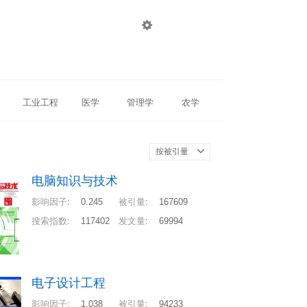

登录
注册
工业工程
医学
管理学
农学
按被引量
电脑知识与技术
影响因子
:
0.245
被引量
:
167609
搜索指数
:
117402
发文量
:
69994
电子设计工程
影响因子
:
1.038
被引量
:
94233