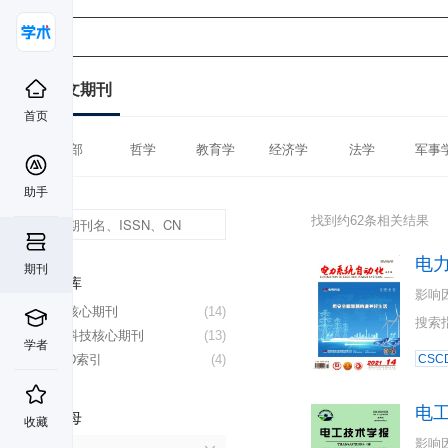
中文期刊
首页
全部
哲学
教育学
经济学
法学
军事
助手
找到约62条相关结果
电
期刊
数据库
影响
北大核心期刊
(14)
搜索
中国科技核心期刊
(13)
学者
CSCD索引
(4)
CSC
电
首字母
收藏
影响