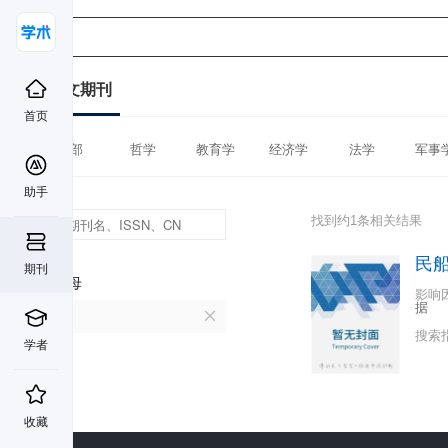
中文期刊
首页
全部
哲学
教育学
经济学
法学
军事
助手
找到约1条相关结果
民
期刊
首字母
影响
据
M
搜索
学者
收藏