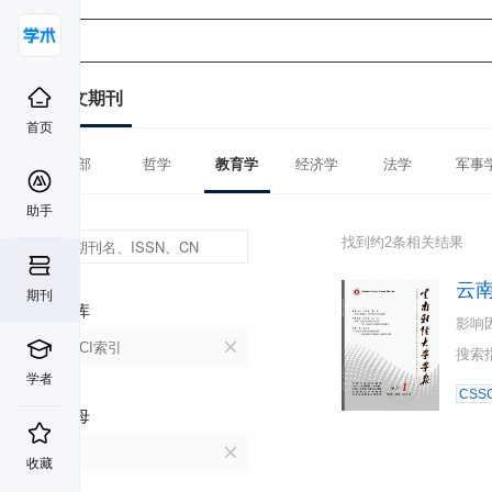
中文期刊
首页
全部
哲学
教育学
经济学
法学
军事
助手
找到约2条相关结果
云
期刊
数据库
影响
CSSCI索引
搜索
学者
CSSC
首字母
Y
收藏