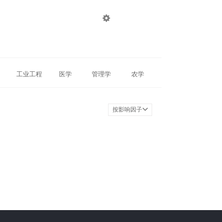

登录
注册
工业工程
医学
管理学
农学
按影响因子