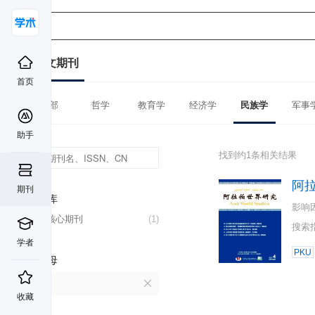
中文期刊
首页
全部
哲学
教育学
经济学
民族学
军事
助手
找到约1条相关结果
阿
期刊
数据库
影响
北大核心期刊
(1)
搜索
学者
PKU
首字母
A
收藏