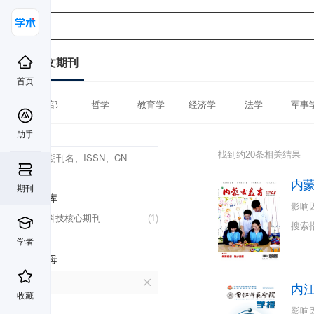
中文期刊
首页
全部
哲学
教育学
经济学
法学
军事
助手
找到约20条相关结果
内
期刊
数据库
影响
中国科技核心期刊
(1)
搜索
学者
首字母
N
内
收藏
影响