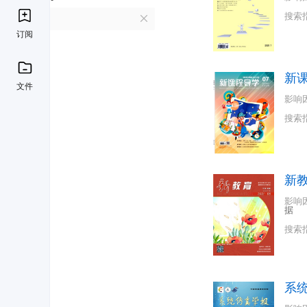
搜索
X
订阅
新
文件
影响
搜索
新
影响
据
搜索
系