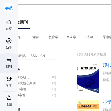
中文期刊
首页
全部
哲学
教育学
经济学
法学
军事
助手
找到约51条相关结果
现
期刊
数据库
影响
北大核心期刊
(10)
搜索
中国科技核心期刊
(13)
学者
CSSCI索引
(1)
CSCD索引
(7)
小
收藏
首字母
影响