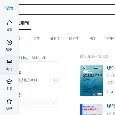
中文期刊
首页
全部
哲学
教育学
经济学
法学
军事
助手
找到约3条相关结果
现
期刊
数据库
影响
中国科技核心期刊
(1)
搜索
学者
CST
首字母
X
现
收藏
影响