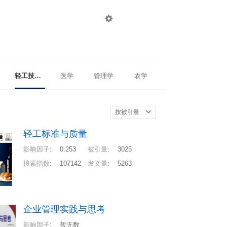

登录
注册
轻工技术与工程
医学
管理学
农学
按被引量
轻工标准与质量
影响因子
:
0.253
被引量
:
3025
搜索指数
:
107142
发文量
:
5263
企业管理实践与思考
影响因子
:
暂无数