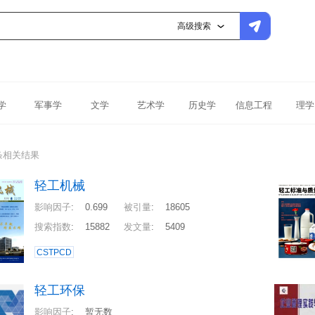
高级搜索
学
军事学
文学
艺术学
历史学
信息工程
理学
条相关结果
轻工机械
影响因子
:
0.699
被引量
:
18605
搜索指数
:
15882
发文量
:
5409
CSTPCD
轻工环保
影响因子
:
暂无数