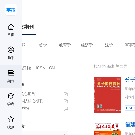
中文期刊
首页
全部
哲学
教育学
经济学
法学
军事
助手
找到约6条相关结果
分
期刊
数据库
影响
北大核心期刊
(2)
搜索
中国科技核心期刊
(2)
学者
CSCD索引
(1)
CSC
福
首字母
收藏
影响