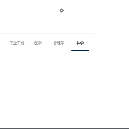

登录
注册
工业工程
医学
管理学
林学