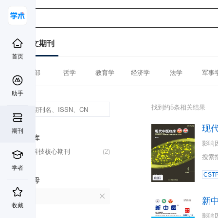
中文期刊
首页
全部
哲学
教育学
经济学
法学
军事
助手
找到约5条相关结果
现
期刊
数据库
影响
中国科技核心期刊
(2)
搜索
学者
CST
首字母
X
新
收藏
影响