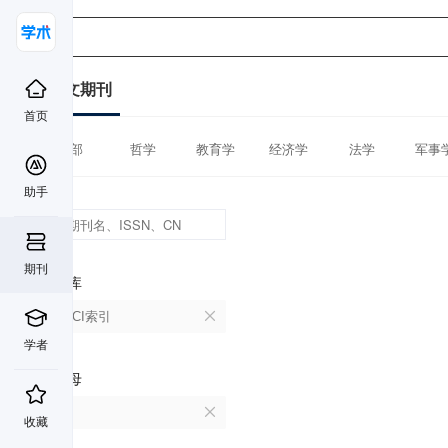
中文期刊
首页
全部
哲学
教育学
经济学
法学
军事
助手
期刊
数据库
CSSCI索引
学者
首字母
A
收藏