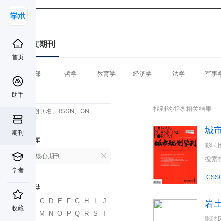
中文期刊
首页
全部
哲学
教育学
经济学
法学
军事
助手
找到约42条相关结果
城
期刊
数据库
影响
北大核心期刊
搜索
学者
CSSC
首字母
A
B
C
D
E
F
G
H
I
J
岩
收藏
K
L
M
N
O
P
Q
R
S
T
影响