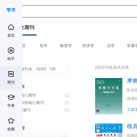
中文期刊
首页
全部
哲学
教育学
经济学
法学
军事
助手
找到约9条相关结果
摩
期刊
数据库
影响
北大核心期刊
(1)
搜索
中国科技核心期刊
(2)
学者
CSCD索引
(1)
CSC
模
首字母
收藏
影响