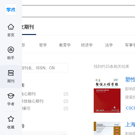
中文期刊
首页
全部
哲学
教育学
经济学
法学
军事
助手
找到约15条相关结果
塑
期刊
数据库
影响
北大核心期刊
(2)
搜索
中国科技核心期刊
(2)
学者
CSCD索引
(2)
CSC
上
首字母
收藏
影响