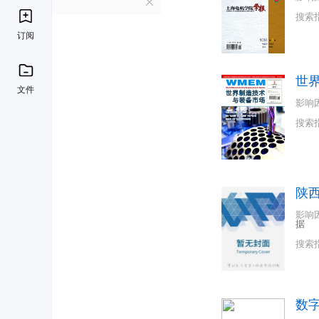
S
搜索
订阅
世
文件
影响
搜索
陕
影响
据
搜索
数