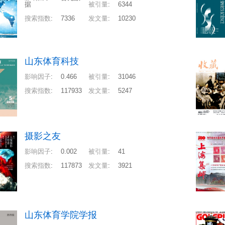
据
被引量
:
6344
搜索指数
:
7336
发文量
:
10230
山东体育科技
影响因子
:
0.466
被引量
:
31046
搜索指数
:
117933
发文量
:
5247
摄影之友
影响因子
:
0.002
被引量
:
41
搜索指数
:
117873
发文量
:
3921
山东体育学院学报