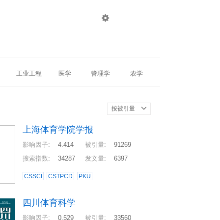

登录
注册
工业工程
医学
管理学
农学
按被引量
上海体育学院学报
影响因子
:
4.414
被引量
:
91269
搜索指数
:
34287
发文量
:
6397
CSSCI
CSTPCD
PKU
四川体育科学
影响因子
:
0.529
被引量
:
33560