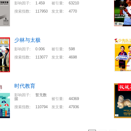
影响因子
:
1.459
被引量
:
63210
搜索指数
:
117950
发文量
:
4770
少林与太极
影响因子
:
0.006
被引量
:
598
搜索指数
:
113077
发文量
:
4698
时代教育
影响因子
:
暂无数
据
被引量
:
44369
搜索指数
:
110794
发文量
:
47936