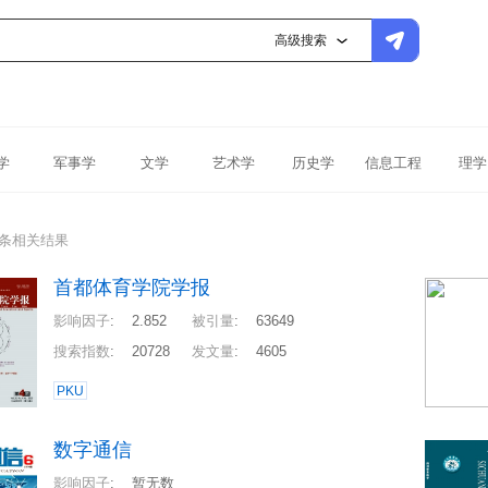
高级搜索
学
军事学
文学
艺术学
历史学
信息工程
理学
0条相关结果
首都体育学院学报
影响因子
:
2.852
被引量
:
63649
搜索指数
:
20728
发文量
:
4605
PKU
数字通信
影响因子
:
暂无数