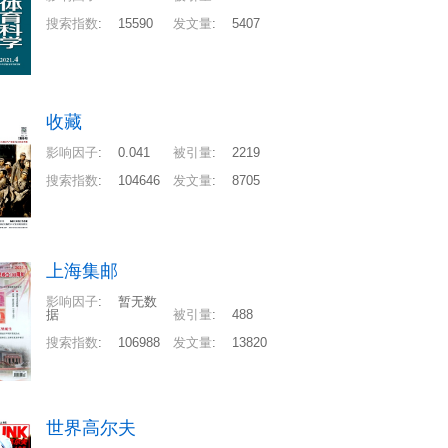
搜索指数
:
15590
发文量
:
5407
收藏
影响因子
:
0.041
被引量
:
2219
搜索指数
:
104646
发文量
:
8705
上海集邮
影响因子
:
暂无数
据
被引量
:
488
搜索指数
:
106988
发文量
:
13820
世界高尔夫