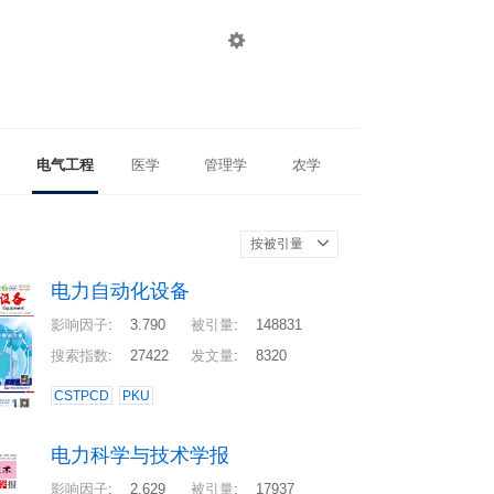

登录
注册
电气工程
医学
管理学
农学
按被引量
电力自动化设备
影响因子
:
3.790
被引量
:
148831
搜索指数
:
27422
发文量
:
8320
CSTPCD
PKU
电力科学与技术学报
影响因子
:
2.629
被引量
:
17937