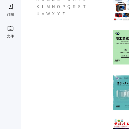
K
L
M
N
O
P
Q
R
S
T
U
V
W
X
Y
Z
订阅
文件