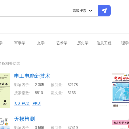
高级搜索
学
军事学
文学
艺术学
历史学
信息工程
理学
74条相关结果
电工电能新技术
影响因子
:
2.305
被引量
:
32178
搜索指数
:
8810
发文量
:
3166
CSTPCD
PKU
无损检测
影响因子
:
0.596
被引量
:
47419