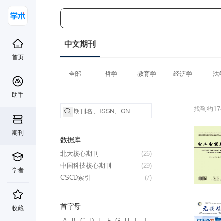
中文期刊
首页
全部
哲学
教育学
经济学
法
助手
找到约1
期刊
数据库
北大核心期刊
(26)
中国科技核心期刊
(29)
学者
CSCD索引
(7)
首字母
收藏
A
B
C
D
E
F
G
H
I
J