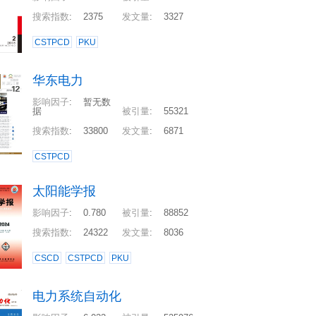
搜索指数
:
2375
发文量
:
3327
CSTPCD
PKU
华东电力
影响因子
:
暂无数
据
被引量
:
55321
搜索指数
:
33800
发文量
:
6871
CSTPCD
太阳能学报
影响因子
:
0.780
被引量
:
88852
搜索指数
:
24322
发文量
:
8036
CSCD
CSTPCD
PKU
电力系统自动化