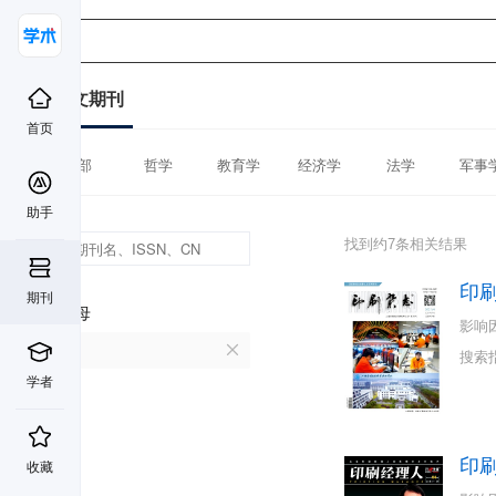
中文期刊
首页
全部
哲学
教育学
经济学
法学
军事
助手
找到约7条相关结果
印
期刊
首字母
影响
Y
搜索
学者
印
收藏