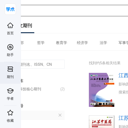
中文期刊
首页
全部
哲学
教育学
经济学
法学
军事
助手
找到约5条相关结果
江
期刊
数据库
影响
中国科技核心期刊
(2)
搜索
学者
首字母
J
江
收藏
影响