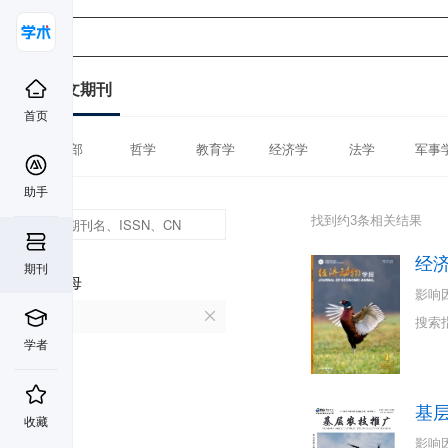
中文期刊
首页
全部
哲学
教育学
经济学
法学
军事
助手
找到约3条相关结果
经
期刊
首字母
影响
J
搜索
学者
基
收藏
影响