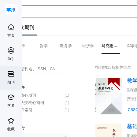
中文期刊
首页
全部
哲学
教育学
经济学
马克思主义理论
军事
助手
找到约13条相关结果
教
期刊
数据库
影响
北大核心期刊
(1)
搜索
中国科技核心期刊
(1)
学者
CSSCI索引
(1)
CSSC
基
首字母
收藏
影响