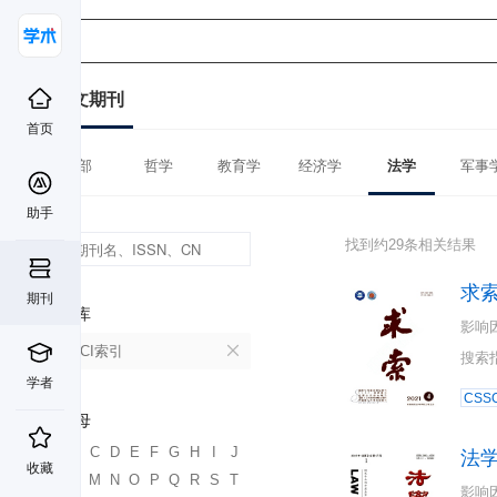
中文期刊
首页
全部
哲学
教育学
经济学
法学
军事
助手
找到约29条相关结果
求
期刊
数据库
影响
CSSCI索引
搜索
学者
CSSC
首字母
A
B
C
D
E
F
G
H
I
J
法
收藏
K
L
M
N
O
P
Q
R
S
T
影响