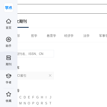
中文期刊
首页
全部
哲学
教育学
经济学
法学
军事
助手
期刊
数据库
CSSCI索引
学者
首字母
A
B
C
D
E
F
G
H
I
J
收藏
K
L
M
N
O
P
Q
R
S
T