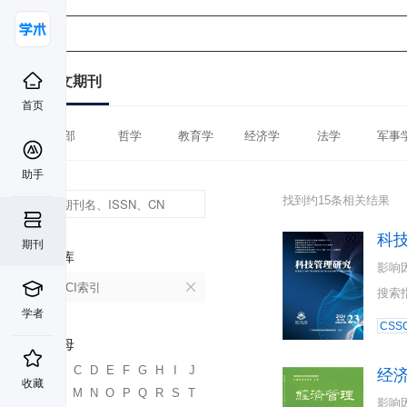
中文期刊
首页
全部
哲学
教育学
经济学
法学
军事
助手
找到约15条相关结果
科
期刊
数据库
影响
CSSCI索引
搜索
学者
CSSC
首字母
A
B
C
D
E
F
G
H
I
J
经
收藏
K
L
M
N
O
P
Q
R
S
T
影响