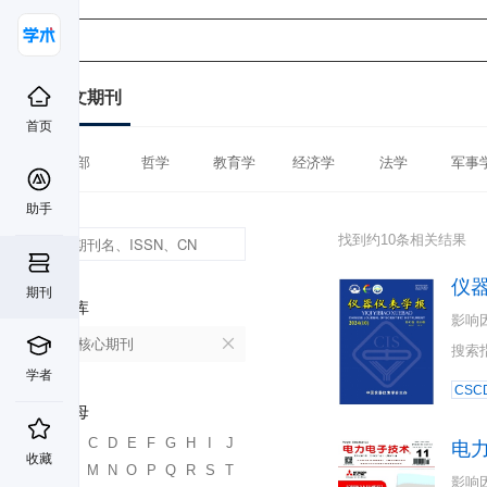
中文期刊
首页
全部
哲学
教育学
经济学
法学
军事
助手
找到约10条相关结果
仪
期刊
数据库
影响
北大核心期刊
搜索
学者
CSC
首字母
A
B
C
D
E
F
G
H
I
J
电
收藏
K
L
M
N
O
P
Q
R
S
T
影响