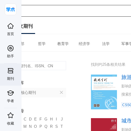
中文期刊
首页
全部
哲学
教育学
经济学
法学
军事
助手
找到约25条相关结果
旅
期刊
数据库
影响
北大核心期刊
搜索
学者
CSSC
首字母
A
B
C
D
E
F
G
H
I
J
城
收藏
K
L
M
N
O
P
Q
R
S
T
影响