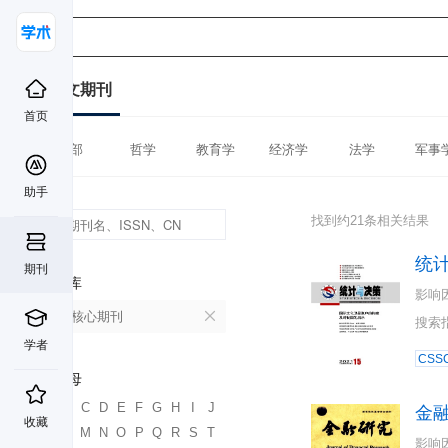
中文期刊
首页
全部
哲学
教育学
经济学
法学
军事
助手
找到约21条相关结果
统
期刊
数据库
影响
北大核心期刊
搜索
学者
CSSC
首字母
A
B
C
D
E
F
G
H
I
J
金
收藏
K
L
M
N
O
P
Q
R
S
T
影响