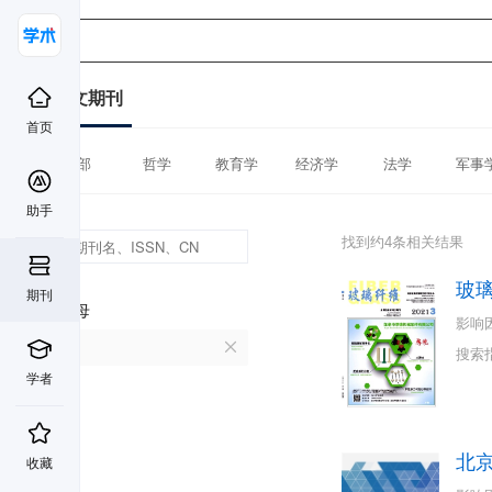
中文期刊
首页
全部
哲学
教育学
经济学
法学
军事
助手
找到约4条相关结果
玻
期刊
首字母
影响
B
搜索
学者
北
收藏