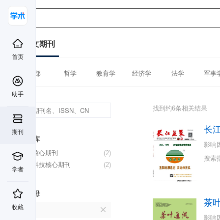
中文期刊
首页
全部
哲学
教育学
经济学
法学
军事
助手
找到约6条相关结果
长
期刊
数据库
影响
北大核心期刊
(2)
搜索
中国科技核心期刊
(2)
学者
首字母
茶
收藏
C
影响