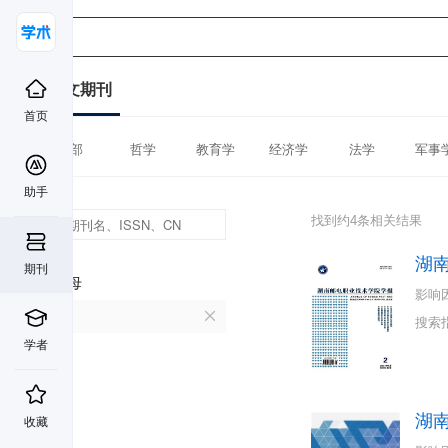
中文期刊
首页
全部
哲学
教育学
经济学
法学
军事
助手
找到约4条相关结果
湖
期刊
首字母
影响
H
搜索
学者
湖
收藏