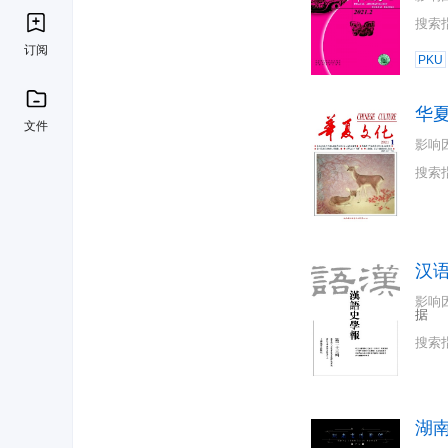
搜索
订阅
PKU
华
文件
影响
搜索
汉
影响
据
搜索
湖