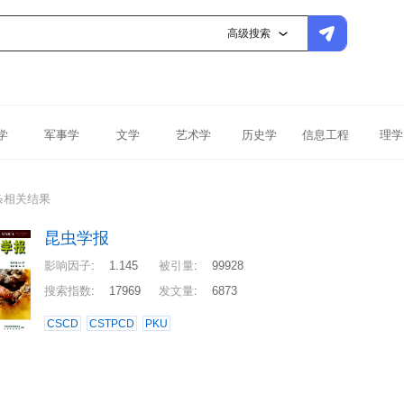
高级搜索
学
军事学
文学
艺术学
历史学
信息工程
理学
条相关结果
昆虫学报
影响因子
:
1.145
被引量
:
99928
搜索指数
:
17969
发文量
:
6873
CSCD
CSTPCD
PKU