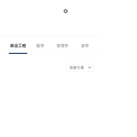

登录
注册
林业工程
医学
管理学
农学
按被引量