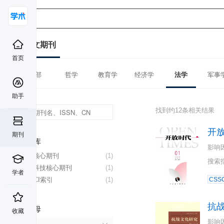
中文期刊
首页
全部
哲学
教育学
经济学
法学
军事
助手
找到约12条相关结果
开
期刊
数据库
影响
北大核心期刊
(1)
搜索
中国科技核心期刊
(1)
学者
CSSCI索引
(1)
CSSC
抗
首字母
收藏
影响