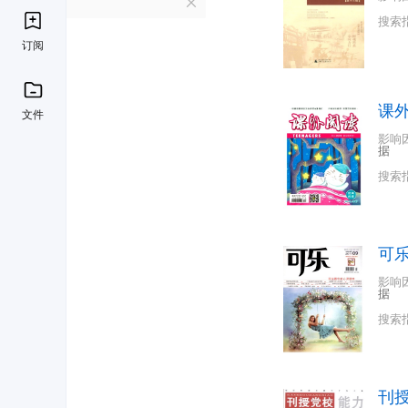
K
搜索
订阅
课
文件
影响
据
搜索
可
影响
据
搜索
刊