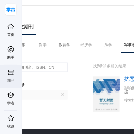
中文期刊
首页
全部
哲学
教育学
经济学
法学
军事
助手
找到约1条相关结果
抗
期刊
首字母
影响
据
K
搜索
学者
收藏