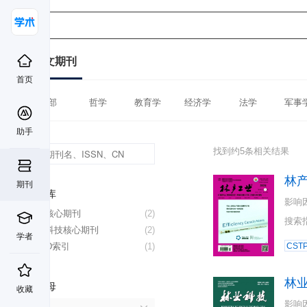
中文期刊
首页
全部
哲学
教育学
经济学
法学
军事
助手
找到约5条相关结果
林
期刊
数据库
影响
北大核心期刊
(2)
搜索
中国科技核心期刊
(2)
学者
CSCD索引
(1)
CST
林
首字母
收藏
影响