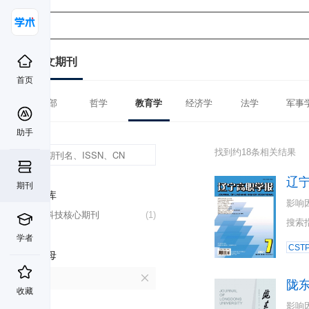
中文期刊
首页
全部
哲学
教育学
经济学
法学
军事
助手
找到约18条相关结果
辽
期刊
数据库
影响
中国科技核心期刊
(1)
搜索
学者
CST
首字母
L
陇
收藏
影响