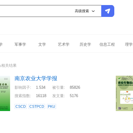
高级搜索
学
军事学
文学
艺术学
历史学
信息工程
理学
条相关结果
南京农业大学学报
影响因子
:
1.534
被引量
:
85826
搜索指数
:
16118
发文量
:
5176
CSCD
CSTPCD
PKU