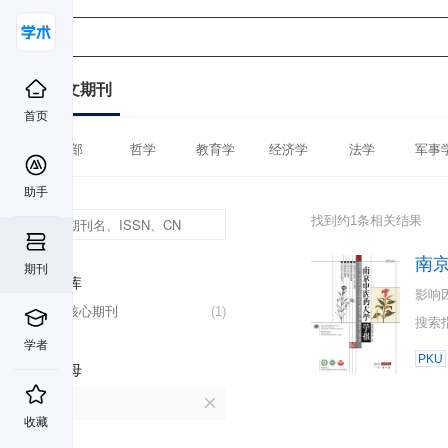
中文期刊
首页
全部
哲学
教育学
经济学
法学
军事
助手
找到约1条相关结果
南
期刊
数据库
影响
北大核心期刊
(1)
搜索
学者
PKU
首字母
N
收藏