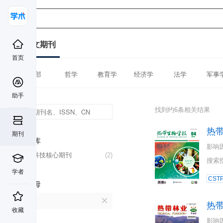
中文期刊
首页
全部
哲学
教育学
经济学
法学
军事
助手
找到约6条相关结果
热
期刊
数据库
影响
中国科技核心期刊
(2)
搜索
学者
CST
首字母
R
热
收藏
影响