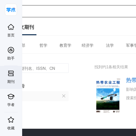
中文期刊
首页
全部
哲学
教育学
经济学
法学
军事
助手
找到约1条相关结果
热
期刊
首字母
影响
R
搜索
学者
收藏