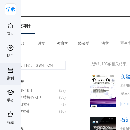
中文期刊
首页
全部
哲学
教育学
经济学
法学
军事
助手
找到约105条相关结果
实
期刊
数据库
影响
北大核心期刊
(27)
搜索
中国科技核心期刊
(33)
学者
CSSCI索引
(1)
CST
CSCD索引
(16)
石
收藏
首字母
影响