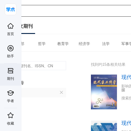
中文期刊
首页
全部
哲学
教育学
经济学
法学
军事
助手
找到约15条相关结果
现
期刊
首字母
影响
据
X
搜索
学者
现
收藏