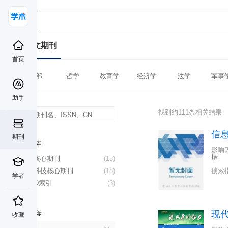
中文期刊
首页
全部
哲学
教育学
经济学
法学
军事
助手
找到约111条相关结果
信
期刊
数据库
影响
据
北大核心期刊
(15)
中国科技核心期刊
(18)
搜索
学者
CSCD索引
(3)
首字母
现
收藏