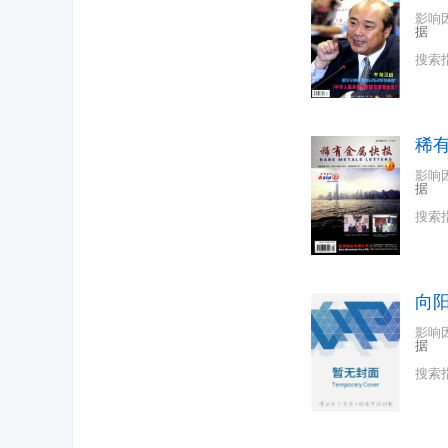
影响
据
搜索
稀
影响
据
搜索
向
影响
据
搜索