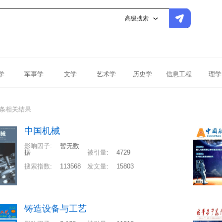
高级搜索
学
军事学
文学
艺术学
历史学
信息工程
理学
1条相关结果
中国机械
影响因子
:
暂无数
据
被引量
:
4729
搜索指数
:
113568
发文量
:
15803
铸造设备与工艺