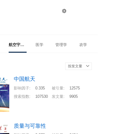

登录
注册
航空宇航科学与技术
医学
管理学
农学
按发文量
中国航天
影响因子
:
0.335
被引量
:
12575
搜索指数
:
107530
发文量
:
9905
质量与可靠性