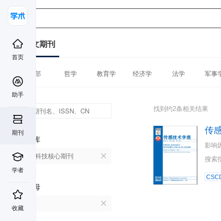
中文期刊
首页
全部
哲学
教育学
经济学
法学
军事
助手
找到约2条相关结果
传
期刊
数据库
影响
中国科技核心期刊
搜索
学者
CSC
首字母
C
收藏