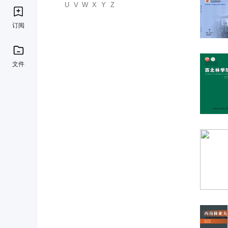
U
V
W
X
Y
Z
订阅
文件