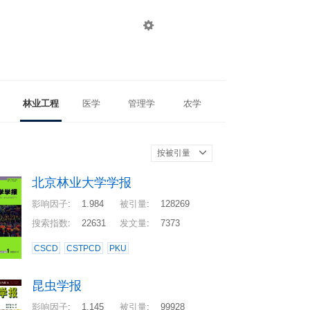

登录
注册
林业工程
医学
管理学
农学
按被引量
北京林业大学学报
影响因子
:
1.984
被引量
:
128269
搜索指数
:
22631
发文量
:
7373
CSCD
CSTPCD
PKU
昆虫学报
影响因子
:
1.145
被引量
:
99928