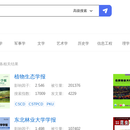
高级搜索
学
军事学
文学
艺术学
历史学
信息工程
理学
0条相关结果
植物生态学报
影响因子
:
2.546
被引量
:
201376
搜索指数
:
17009
发文量
:
4229
CSCD
CSTPCD
PKU
东北林业大学学报
影响因子
:
1.498
被引量
:
107402