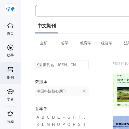
中文期刊
首页
全部
哲学
教育学
经济学
法
助手
找到约1
期刊
数据库
中国科技核心期刊
学者
首字母
A
B
C
D
E
F
G
H
I
J
收藏
K
L
M
N
O
P
Q
R
S
T