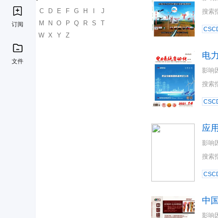
A
B
C
D
E
F
G
H
I
J
搜索
K
L
M
N
O
P
Q
R
S
T
订阅
CSC
U
V
W
X
Y
Z
电
文件
影响
搜索
CSC
应
影响
搜索
CSC
中
影响