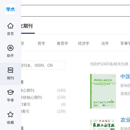
中文期刊
首页
全部
哲学
教育学
经济学
法学
军事
助手
找到约2403条相关结果
中
期刊
数据库
影响
北大核心期刊
(440)
搜索
中国科技核心期刊
(539)
学者
CSSCI索引
(4)
CSCD索引
(199)
农
收藏
首字母
影响