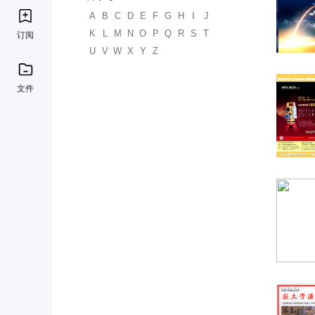
A
B
C
D
E
F
G
H
I
J
K
L
M
N
O
P
Q
R
S
T
订阅
U
V
W
X
Y
Z
文件