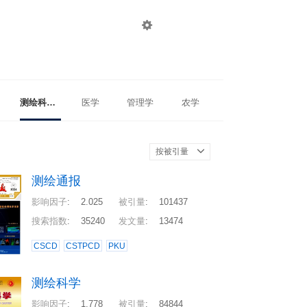

登录
注册
测绘科学与技术
医学
管理学
农学
按被引量
测绘通报
影响因子
:
2.025
被引量
:
101437
搜索指数
:
35240
发文量
:
13474
CSCD
CSTPCD
PKU
测绘科学
影响因子
:
1.778
被引量
:
84844