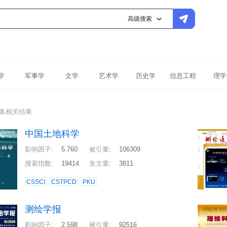
高级搜索
学
军事学
文学
艺术学
历史学
信息工程
理学
8条相关结果
中国土地科学
影响因子
:
5.760
被引量
:
106309
搜索指数
:
19414
发文量
:
3811
CSSCI
CSTPCD
PKU
测绘学报
影响因子
:
2.598
被引量
:
92516